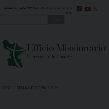
Skip
to
venerdì 07 agosto 2026
Santi Sisto II, papa, e compagni,
martiri
Facebook
YouTube
RSS
content
Cerca
Ufficio Missionario
Diocesi di Alife-Caiazzo
NEWS
ARCHIVI DELLA CATEGORIA: