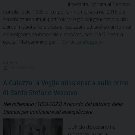
itinerante, ispirata al Decreto
Conciliare del 1965, di cui porta il nome, nata nel 2018 per
sensibilizzare tutti, in particolare le giovani generazioni, allo
spirito missionario e sociale, realizzato attraverso un format
coinvolgente, multimediale e colorato, per una “Chiesa in
Ad
uscita”. Nel cammino per …
Continua a leggere
»
Gentes
2023
“Cuori
NEWS
1 DICEMBRE 2023
ardenti,
piedi
A Caiazzo la Veglia missionaria sulle orme
in
di Santo Stefano Vescovo
cammino”
verso
Nel millenario (1023-2023) il ricordo del patrono della
la
Diocesi per continuare ad evangelizzare
Bolivia
L’Ufficio diocesano ha
realizzato la veglia,