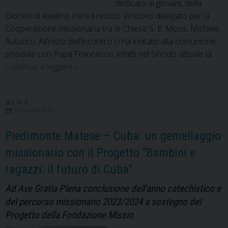
dedicata ai giovani, della
Diocesi di Avellino c’era il nostro Vescovo delegato per la
Cooperazione missionaria tra le Chiese S. E. Mons. Michele
Autuoro. All’inizio dell’incontro ci ha invitato alla comunione
sinodale con Papa Francesco; infatti nel Sinodo attuale la …
Giovani
Continua a leggere
»
e
Missione
NEWS
3 GIUGNO 2024
Piedimonte Matese – Cuba: un gemellaggio
missionario con il Progetto “Bambini e
ragazzi: il futuro di Cuba”
Ad Ave Gratia Plena conclusione dell'anno catechistico e
del percorso missionario 2023/2024 a sostegno del
Progetto della Fondazione Missio