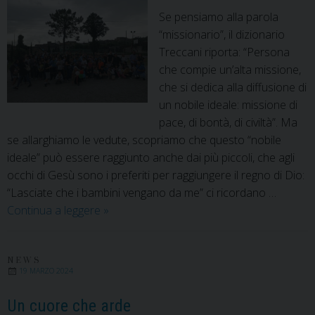
Se pensiamo alla parola
“missionario”, il dizionario
Treccani riporta: “Persona
che compie un’alta missione,
che si dedica alla diffusione di
un nobile ideale: missione di
pace, di bontà, di civiltà”. Ma
se allarghiamo le vedute, scopriamo che questo “nobile
ideale” può essere raggiunto anche dai più piccoli, che agli
occhi di Gesù sono i preferiti per raggiungere il regno di Dio:
“Lasciate che i bambini vengano da me” ci ricordano …
Piedimonte
Continua a leggere
»
Matese
–
Cuba:
NEWS
19 MARZO 2024
un
gemellaggio
Un cuore che arde