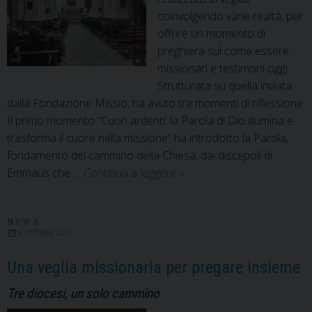
coinvolgendo varie realtà, per
offrire un momento di
preghiera sul come essere
missionari e testimoni oggi.
Strutturata su quella inviata
dalla Fondazione Missio, ha avuto tre momenti di riflessione.
Il primo momento “Cuori ardenti: la Parola di Dio illumina e
trasforma il cuore nella missione” ha introdotto la Parola,
fondamento del cammino della Chiesa; dai discepoli di
A
Emmaus che …
Continua a leggere
»
Caiazzo
la
Veglia
NEWS
6 OTTOBRE 2023
missionaria
sulle
Una veglia missionaria per pregare insieme
orme
Tre diocesi, un solo cammino
di
Santo