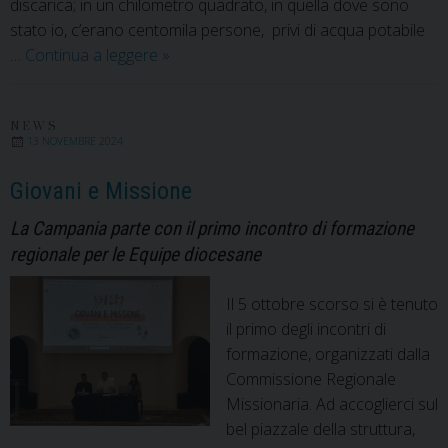
discarica; in un chilometro quadrato, in quella dove sono
stato io, c’erano centomila persone, privi di acqua potabile
Padre
…
Continua a leggere
»
Daniele
Moschetti
alla
NEWS
13 NOVEMBRE 2024
veglia
missionaria
Giovani e Missione
interdiocesana
La Campania parte con il primo incontro di formazione
regionale per le Equipe diocesane
Il 5 ottobre scorso si è tenuto
il primo degli incontri di
formazione, organizzati dalla
Commissione Regionale
Missionaria. Ad accoglierci sul
bel piazzale della struttura,