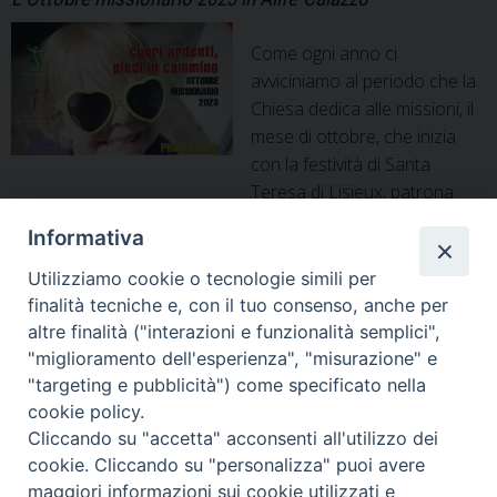
Come ogni anno ci
avviciniamo al periodo che la
Chiesa dedica alle missioni, il
mese di ottobre, che inizia
con la festività di Santa
Teresa di Lisieux, patrona
delle missioni e dottore della Chiesa. La nostra diocesi
Informativa
realizza i consueti appuntamenti con le realtà locali, per
diffondere lo spirito missionario, soprattutto partendo dalle
Utilizziamo cookie o tecnologie simili per
giovani generazioni. Alcune iniziative coinvolgono i più piccoli,
finalità tecniche e, con il tuo consenso, anche per
CUORI
come quella della S. …
Continua a leggere
»
altre finalità ("interazioni e funzionalità semplici",
ARDENTI,
"miglioramento dell'esperienza", "misurazione" e
PIEDI
"targeting e pubblicità") come specificato nella
IN
cookie policy.
« Pagina precedente
Pagina successiva »
Cliccando su "accetta" acconsenti all'utilizzo dei
CAMMINO
cookie. Cliccando su "personalizza" puoi avere
maggiori informazioni sui cookie utilizzati e
Diocesi di Alife-Caiazzo