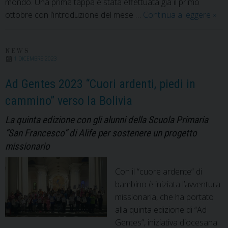
mondo. Una prima tappa è stata effettuata già il primo
Una
ottobre con l’introduzione del mese …
Continua a leggere
»
parr
miss
NEWS
1 DICEMBRE 2023
Ad Gentes 2023 “Cuori ardenti, piedi in
cammino” verso la Bolivia
La quinta edizione con gli alunni della Scuola Primaria
“San Francesco” di Alife per sostenere un progetto
missionario
Con il “cuore ardente” di
bambino è iniziata l’avventura
missionaria, che ha portato
alla quinta edizione di “Ad
Gentes”, iniziativa diocesana