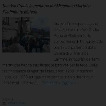
missionario
Una Via Crucis in memoria dei Missionari Martiri a
con
Piedimonte Matese
il
Progetto
“Bambini
Una via Crucis per le strade
e
della Parrocchia Ave Gratia
ragazzi:
Plena di Piedimonte, lo
il
scorso venerdì 15 marzo, alle
futuro
ore 17.30, partendo dalla
di
Chiesa di S. Maria del
Cuba”
Carmine, in ricordo dei tanti
martiri che hanno sacrificato le loro vite per la fede. Dalle
testimonianze di Agenzia Fides, sono 1283 i missionari
uccisi, dal 1980 ad oggi, nelle zone a rischio dei cinque
Un
continenti: sacerdoti, …
Continua a leggere
»
cuore
che
arde
NEWS
11 MARZO 2024