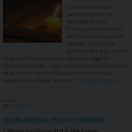
“Cuori ardenti, piedi in
Stefano
cammino” è il titolo del
Vescovo
Messaggio di Papa
Francesco, che ha lanciato
per la Giornata missionaria
mondiale 2023, e vuole
essere sempre di più un invito
a tutti di una “Chiesa in uscita”, verso una maggiore
comunione sinodale, maggiore partecipazione e una missio
ad gentes che non è rivolta soltanto ai Paesi in via di
Una
sviluppo, ma è attuabile anche nel …
Continua a leggere
»
veglia
missio
per
NEWS
6 OTTOBRE 2023
prega
insie
CUORI ARDENTI, PIEDI IN CAMMINO
L’Ottobre missionario 2023 in Alife-Caiazzo