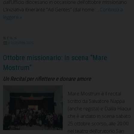
dall’Ufficio diocesano in occasione dell’ottobre missionario.
L’iniziativa itinerante “Ad Gentes” (dal nome …
Continua a
Ottobre
leggere
»
missionario:
ritorna
il
NEWS
3 DICEMBRE 2025
Concorso
nella
Ottobre missionario: in scena “Mare
Scuola
Mostrum”
Primaria
Un Recital per riflettere e donare amore
Mare Mostrum è il recital
scritto da Salvatore Nappa
(anche regista) e Dalila Hiaoui
che è andato in scena sabato
25 ottobre scorso, alle 20.00
nel teatro dell’oratorio San