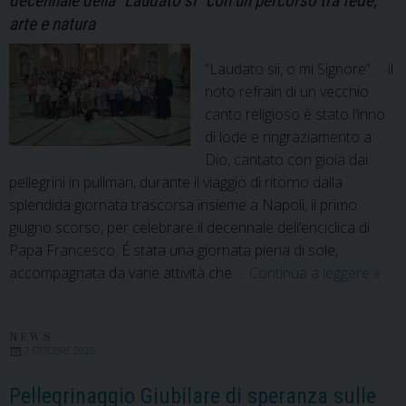
decennale della “Laudato sì” con un percorso tra fede,
arte e natura
“Laudato sii, o mi Signore”… il
noto refrain di un vecchio
canto religioso è stato l’inno
di lode e ringraziamento a
Dio, cantato con gioia dai
pellegrini in pullman, durante il viaggio di ritorno dalla
splendida giornata trascorsa insieme a Napoli, il primo
giugno scorso, per celebrare il decennale dell’enciclica di
Papa Francesco. É stata una giornata piena di sole,
Una
accompagnata da varie attività che …
Continua a leggere
»
giorn
a
Capo
NEWS
7 OTTOBRE 2025
Pellegrinaggio Giubilare di speranza sulle