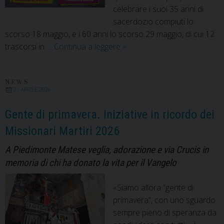
celebrare i suoi 35 anni di
sacerdozio compiuti lo
scorso 18 maggio, e i 60 anni lo scorso 29 maggio, di cui 12
Da
trascorsi in …
Continua a leggere
»
Cuba
ad
Alife
NEWS
21 APRILE 2026
–
Caiazzo
Gente di primavera. Iniziative in ricordo dei
un
Missionari Martiri 2026
gemellaggio
che
A Piedimonte Matese veglia, adorazione e via Crucis in
continua
memoria di chi ha donato la vita per il Vangelo
«Siamo allora “gente di
primavera”, con uno sguardo
sempre pieno di speranza da