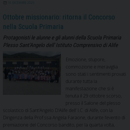
16 DICEMBRE 2025
Frassati,
missionario
Ottobre missionario: ritorna il Concorso
fra
nella Scuola Primaria
la
sua
Protagonisti le alunne e gli alunni della Scuola Primaria
gente”
Plesso Sant'Angelo dell' Istituto Comprensivo di Alife
Emozione, stupore,
commozione e meraviglia
sono stati i sentimenti provati
durante tutta la
manifestazione che si è
tenuta il 29 ottobre scorso,
presso il Salone del plesso
scolastico di Sant’Angelo D’Alife dell’ I.C. di Alife, con la
Dirigenza della Prof.ssa Angela Faraone, durante l’evento di
premiazione del Concorso bandito, per la quarta volta,