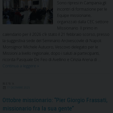
Sono ripresi in Campania gli
incontri di formazione per le
Equipe missionarie,
organizzati dalla CEC settore
Missionario. Il primo in
calendario per il 2026 c’è stato il 21 febbraio scorso, presso
la suggestiva sede del Seminario Arcivescovile di Napoli.
Monsignor Michele Autuoro, Vescovo delegato per le
Missioni a livello regionale, dopo i saluti ai partecipanti,
ricorda Pasquale De Feo di Avellino e Cinzia Arena di …
Fratelli
Continua a leggere
»
tutti:
un’enciclica
sociale
NEWS
17 DICEMBRE 2025
e
missionaria
Ottobre missionario: “Pier Giorgio Frassati,
missionario fra la sua gente”