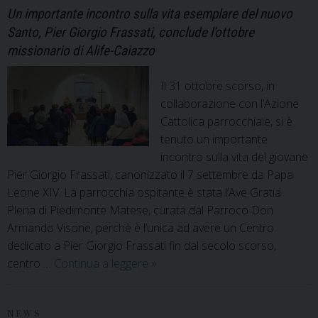
Un importante incontro sulla vita esemplare del nuovo
Santo, Pier Giorgio Frassati, conclude l'ottobre
missionario di Alife-Caiazzo
Il 31 ottobre scorso, in
collaborazione con l’Azione
Cattolica parrocchiale, si è
tenuto un importante
incontro sulla vita del giovane
Pier Giorgio Frassati, canonizzato il 7 settembre da Papa
Leone XIV. La parrocchia ospitante è stata l’Ave Gratia
Plena di Piedimonte Matese, curata dal Parroco Don
Armando Visone, perchè è l’unica ad avere un Centro
dedicato a Pier Giorgio Frassati fin dal secolo scorso,
Ottobre
centro …
Continua a leggere
»
missionario:
“Pier
Giorgio
NEWS