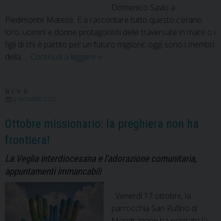
Domenico Savio a
Piedimonte Matese. E a raccontare tutto questo c’erano
loro, uomini e donne protagonisti delle traversate in mare o i
figli di chi è partito per un futuro migliore: oggi sono i membri
Ottobre
della …
Continua a leggere
»
missionario:
in
scena
NEWS
2 DICEMBRE 2025
“Mare
Mostrum”
Ottobre missionario: la preghiera non ha
frontiera!
La Veglia interdiocesana e l'adorazione comunitaria,
appuntamenti immancabili
Venerdì 17 ottobre, la
parrocchia San Rufino di
Mondragone ha ospitato la