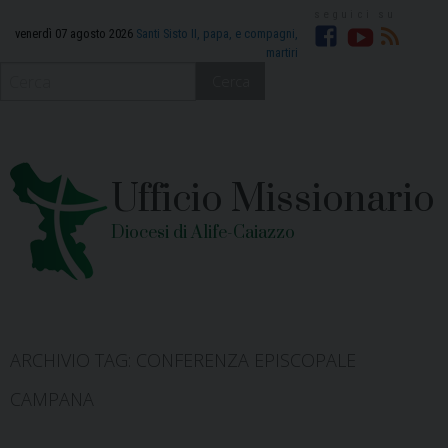
Skip
to
venerdì 07 agosto 2026
Santi Sisto II, papa, e compagni,
martiri
Facebook
YouTube
RSS
content
Cerca
Ufficio Missionario
Diocesi di Alife-Caiazzo
ARCHIVIO TAG:
CONFERENZA EPISCOPALE
CAMPANA