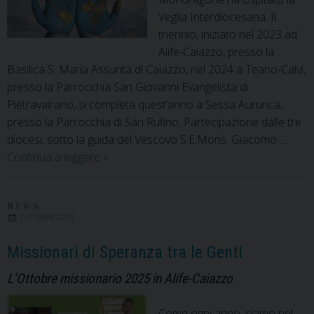
Veglia Interdiocesana. Il
triennio, iniziato nel 2023 ad
Alife-Caiazzo, presso la
Basilica S. Maria Assunta di Caiazzo, nel 2024 a Teano-Calvi,
presso la Parrocchia San Giovanni Evangelista di
Pietravairano, si completa quest’anno a Sessa Aurunca,
presso la Parrocchia di San Rufino. Partecipazione dalle tre
diocesi, sotto la guida del Vescovo S.E.Mons. Giacomo …
Ottobre
Continua a leggere
»
missionario:
la
preghiera
NEWS
7 OTTOBRE 2025
non
ha
Missionari di Speranza tra le Genti
frontiera!
L’Ottobre missionario 2025 in Alife-Caiazzo
Come ogni anno, siamo nel