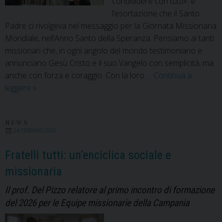
condividere con tutti»: è
l’esortazione che il Santo
Padre ci rivolgeva nel messaggio per la Giornata Missionaria
Mondiale, nell’Anno Santo della Speranza. Pensiamo ai tanti
missionari che, in ogni angolo del mondo testimoniano e
annunciano Gesù Cristo e il suo Vangelo con semplicità, ma
anche con forza e coraggio. Con la loro …
Continua a
Gente
leggere
»
di
primavera.
Iniziative
NEWS
24 FEBBRAIO 2026
in
ricordo
Fratelli tutti: un’enciclica sociale e
dei
missionaria
Missionari
Martiri
Il prof. Del Pizzo relatore al primo incontro di formazione
2026
del 2026 per le Equipe missionarie della Campania