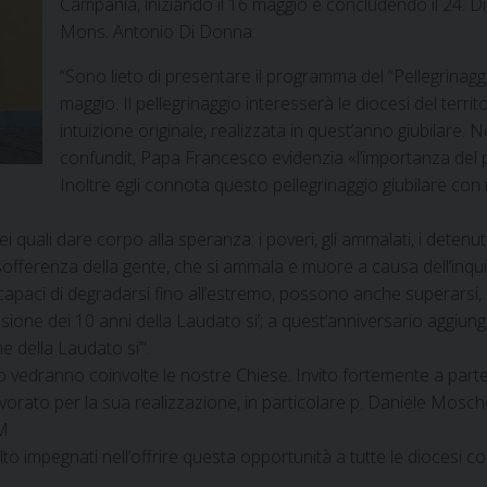
Campania, iniziando il 16 maggio e concludendo il 24. D
Mons. Antonio Di Donna:
“Sono lieto di presentare il programma del “Pellegrinaggi
maggio. Il pellegrinaggio interesserà le diocesi del terri
intuizione originale, realizzata in quest’anno giubilare. 
confundit, Papa Francesco evidenzia «l’importanza del 
Inoltre egli connota questo pellegrinaggio giubilare con 
 quali dare corpo alla speranza: i poveri, gli ammalati, i detenuti
a sofferenza della gente, che si ammala e muore a causa dell’inq
capaci di degradarsi fino all’estremo, possono anche superarsi, r
casione dei 10 anni della Laudato si’; a quest’anniversario aggiung
me della Laudato si’”.
o vedranno coinvolte le nostre Chiese. Invito fortemente a parte
vorato per la sua realizzazione, in particolare p. Daniele Mosche
FM
o impegnati nell’offrire questa opportunità a tutte le diocesi coi