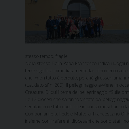
stesso tempo, fragile.
Nella stessa Bolla Papa Francesco indica i luoghi nei
terre significa immediatamente far riferimento all
che: «non tutto è perduto, perché gli esseri umani, 
(Laudato si’ n. 205). Il pellegrinaggio avviene in oc
Creature. Di qui il tema del pellegrinaggio: “Sulle or
Le 12 diocesi che saranno visitate dal pellegrinaggi
sentitamente tutti quelli che in questi mesi hanno la
Comboniani e p. Fedele Mattera, Francescano O
insieme con i referenti diocesani che sono stati molt