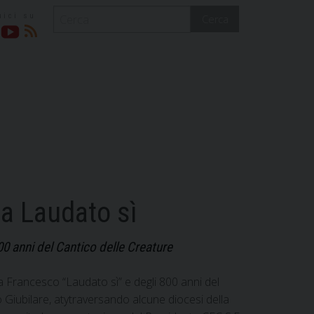
Cerca
acebook
YouTube
RSS
la Laudato sì
0 anni del Cantico delle Creature
a Francesco “Laudato sì” e degli 800 anni del
 Giubilare, atytraversando alcune diocesi della