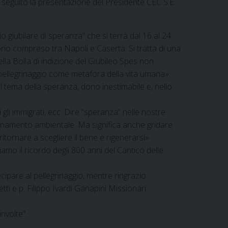
i seguito la presentazione del Presidente CEC S.E.
o giubilare di speranza” che si terrà dal 16 al 24
torio compreso tra Napoli e Caserta. Si tratta di una
Nella Bolla di indizione del Giubileo Spes non
pellegrinaggio come metafora della vita umana».
il tema della speranza, dono inestimabile e, nello
 gli immigrati, ecc. Dire “speranza” nelle nostre
uinamento ambientale. Ma significa anche gridare
itornare a scegliere il bene e rigenerarsi»
iamo il ricordo degli 800 anni del Cantico delle
cipare al pellegrinaggio, mentre ringrazio
tti e p. Filippo Ivardi Ganapini Missionari
nvolte”.