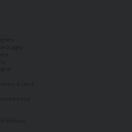
eghiera.
opera segno.
unca.
io.
egina”
minario di Sessa
di Sessa Aurunca
in direzione