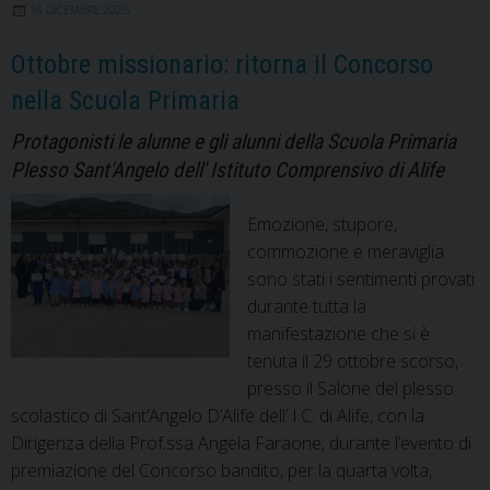
16 DICEMBRE 2025
Frassati,
missionario
Ottobre missionario: ritorna il Concorso
fra
nella Scuola Primaria
la
sua
Protagonisti le alunne e gli alunni della Scuola Primaria
gente”
Plesso Sant'Angelo dell' Istituto Comprensivo di Alife
Emozione, stupore,
commozione e meraviglia
sono stati i sentimenti provati
durante tutta la
manifestazione che si è
tenuta il 29 ottobre scorso,
presso il Salone del plesso
scolastico di Sant’Angelo D’Alife dell’ I.C. di Alife, con la
Dirigenza della Prof.ssa Angela Faraone, durante l’evento di
premiazione del Concorso bandito, per la quarta volta,