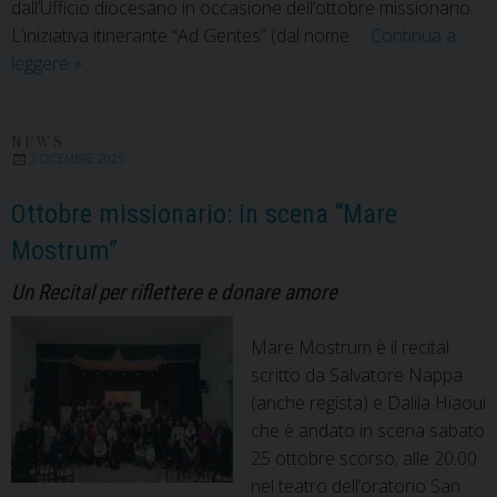
dall’Ufficio diocesano in occasione dell’ottobre missionario.
L’iniziativa itinerante “Ad Gentes” (dal nome …
Continua a
Ottobre
leggere
»
missionario:
ritorna
il
NEWS
3 DICEMBRE 2025
Concorso
nella
Ottobre missionario: in scena “Mare
Scuola
Mostrum”
Primaria
Un Recital per riflettere e donare amore
Mare Mostrum è il recital
scritto da Salvatore Nappa
(anche regista) e Dalila Hiaoui
che è andato in scena sabato
25 ottobre scorso, alle 20.00
nel teatro dell’oratorio San