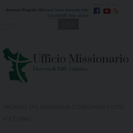
Skip
to
domenica 09 agosto 2026
Santa Teresa Benedetta della
Croce (Edith) Stein, vergine
Facebook
YouTube
RSS
content
Cerca
Ufficio Missionario
Diocesi di Alife-Caiazzo
ARCHIVIO TAG:
MISSIONARI COMBONIANI CASTEL
VOLTURNO