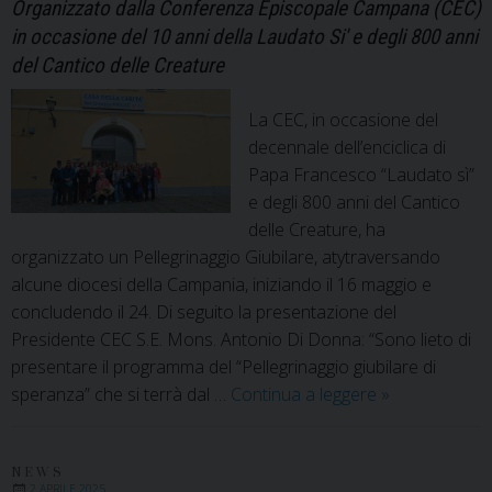
Organizzato dalla Conferenza Episcopale Campana (CEC)
in occasione del 10 anni della Laudato Si' e degli 800 anni
del Cantico delle Creature
La CEC, in occasione del
decennale dell’enciclica di
Papa Francesco “Laudato sì”
e degli 800 anni del Cantico
delle Creature, ha
organizzato un Pellegrinaggio Giubilare, atytraversando
alcune diocesi della Campania, iniziando il 16 maggio e
concludendo il 24. Di seguito la presentazione del
Presidente CEC S.E. Mons. Antonio Di Donna: “Sono lieto di
presentare il programma del “Pellegrinaggio giubilare di
Pellegrinaggio
speranza” che si terrà dal …
Continua a leggere
»
Giubilare
di
speranza
NEWS
2 APRILE 2025