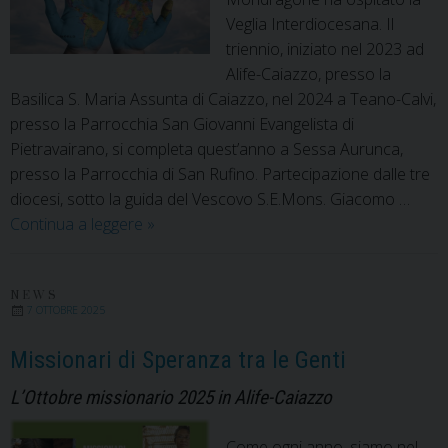
Veglia Interdiocesana. Il
triennio, iniziato nel 2023 ad
Alife-Caiazzo, presso la
Basilica S. Maria Assunta di Caiazzo, nel 2024 a Teano-Calvi,
presso la Parrocchia San Giovanni Evangelista di
Pietravairano, si completa quest’anno a Sessa Aurunca,
presso la Parrocchia di San Rufino. Partecipazione dalle tre
diocesi, sotto la guida del Vescovo S.E.Mons. Giacomo …
Ottobre
Continua a leggere
»
missionario:
la
preghiera
NEWS
7 OTTOBRE 2025
non
ha
Missionari di Speranza tra le Genti
frontiera!
L’Ottobre missionario 2025 in Alife-Caiazzo
Come ogni anno, siamo nel