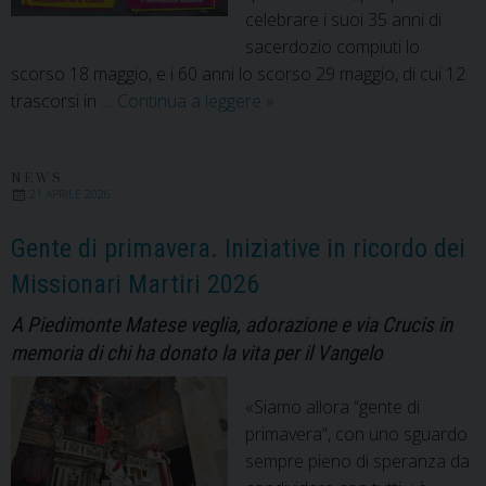
celebrare i suoi 35 anni di
sacerdozio compiuti lo
scorso 18 maggio, e i 60 anni lo scorso 29 maggio, di cui 12
Da
trascorsi in …
Continua a leggere
»
Cuba
ad
Alife
NEWS
21 APRILE 2026
–
Caiazzo
Gente di primavera. Iniziative in ricordo dei
un
Missionari Martiri 2026
gemellaggio
che
A Piedimonte Matese veglia, adorazione e via Crucis in
continua
memoria di chi ha donato la vita per il Vangelo
«Siamo allora “gente di
primavera”, con uno sguardo
sempre pieno di speranza da