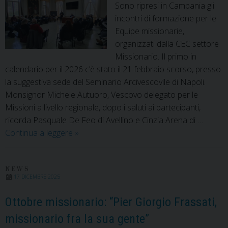
Sono ripresi in Campania gli
incontri di formazione per le
Equipe missionarie,
organizzati dalla CEC settore
Missionario. Il primo in
calendario per il 2026 c’è stato il 21 febbraio scorso, presso
la suggestiva sede del Seminario Arcivescovile di Napoli.
Monsignor Michele Autuoro, Vescovo delegato per le
Missioni a livello regionale, dopo i saluti ai partecipanti,
ricorda Pasquale De Feo di Avellino e Cinzia Arena di …
Fratelli
Continua a leggere
»
tutti:
un’enciclica
sociale
NEWS
17 DICEMBRE 2025
e
missionaria
Ottobre missionario: “Pier Giorgio Frassati,
missionario fra la sua gente”