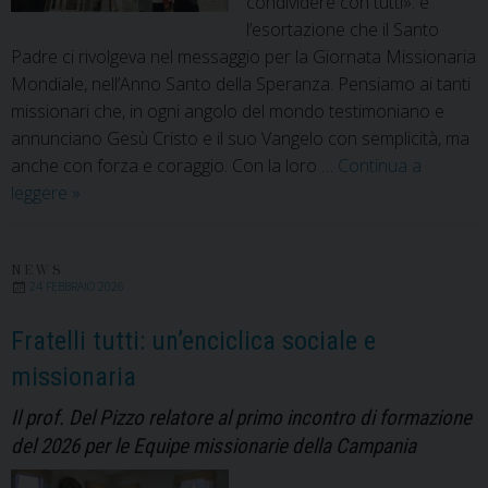
condividere con tutti»: è
l’esortazione che il Santo
Padre ci rivolgeva nel messaggio per la Giornata Missionaria
Mondiale, nell’Anno Santo della Speranza. Pensiamo ai tanti
missionari che, in ogni angolo del mondo testimoniano e
annunciano Gesù Cristo e il suo Vangelo con semplicità, ma
anche con forza e coraggio. Con la loro …
Continua a
Gente
leggere
»
di
primavera.
Iniziative
NEWS
24 FEBBRAIO 2026
in
ricordo
Fratelli tutti: un’enciclica sociale e
dei
missionaria
Missionari
Martiri
Il prof. Del Pizzo relatore al primo incontro di formazione
2026
del 2026 per le Equipe missionarie della Campania