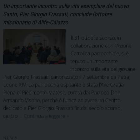
Un importante incontro sulla vita esemplare del nuovo
Santo, Pier Giorgio Frassati, conclude l'ottobre
missionario di Alife-Caiazzo
Il 31 ottobre scorso, in
collaborazione con l’Azione
Cattolica parrocchiale, si è
tenuto un importante
incontro sulla vita del giovane
Pier Giorgio Frassati, canonizzato il 7 settembre da Papa
Leone XIV. La parrocchia ospitante è stata l’Ave Gratia
Plena di Piedimonte Matese, curata dal Parroco Don
Armando Visone, perchè è l’unica ad avere un Centro
dedicato a Pier Giorgio Frassati fin dal secolo scorso,
Ottobre
centro …
Continua a leggere
»
missionario:
“Pier
Giorgio
NEWS