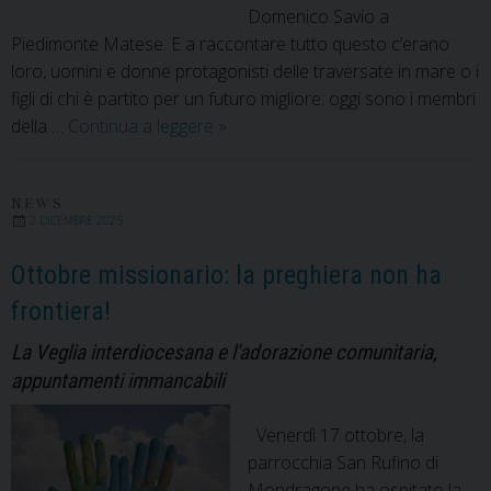
Domenico Savio a
Piedimonte Matese. E a raccontare tutto questo c’erano
loro, uomini e donne protagonisti delle traversate in mare o i
figli di chi è partito per un futuro migliore: oggi sono i membri
Ottobre
della …
Continua a leggere
»
missionario:
in
scena
NEWS
2 DICEMBRE 2025
“Mare
Mostrum”
Ottobre missionario: la preghiera non ha
frontiera!
La Veglia interdiocesana e l'adorazione comunitaria,
appuntamenti immancabili
Venerdì 17 ottobre, la
parrocchia San Rufino di
Mondragone ha ospitato la