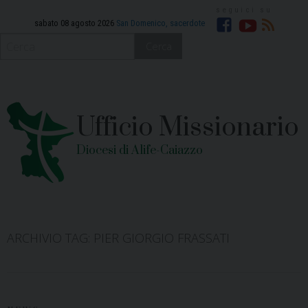
Skip
to
sabato 08 agosto 2026
San Domenico, sacerdote
Facebook
YouTube
RSS
content
Cerca
Ufficio Missionario
Diocesi di Alife-Caiazzo
ARCHIVIO TAG:
PIER GIORGIO FRASSATI