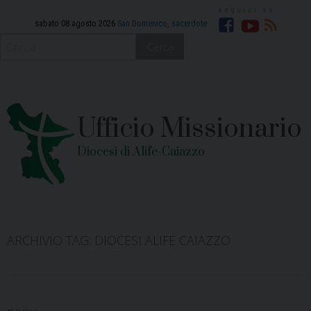
Skip
to
sabato 08 agosto 2026
San Domenico, sacerdote
Facebook
YouTube
RSS
content
Cerca
Ufficio Missionario
Diocesi di Alife-Caiazzo
ARCHIVIO TAG:
DIOCESI ALIFE CAIAZZO