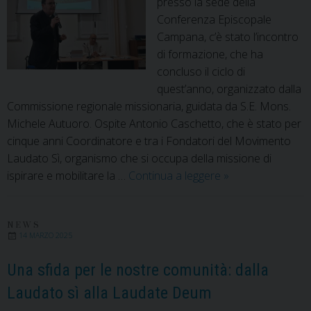
presso la sede della
Conferenza Episcopale
Campana, c’è stato l’incontro
di formazione, che ha
concluso il ciclo di
quest’anno, organizzato dalla
Commissione regionale missionaria, guidata da S.E. Mons.
Michele Autuoro. Ospite Antonio Caschetto, che è stato per
cinque anni Coordinatore e tra i Fondatori del Movimento
Laudato Sì, organismo che si occupa della missione di
Vivere
ispirare e mobilitare la …
Continua a leggere
»
la
Laudato
Sì
NEWS
14 MARZO 2025
nella
quotidianità
Una sfida per le nostre comunità: dalla
della
Laudato sì alla Laudate Deum
vita