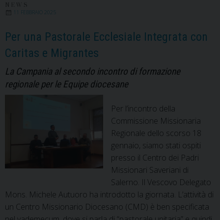
le
NEWS
11 FEBBRAIO 2025
nostre
comunità:
Per una Pastorale Ecclesiale Integrata con
dalla
Caritas e Migrantes
Laudato
sì
La Campania al secondo incontro di formazione
alla
regionale per le Equipe diocesane
Laudate
Deum
Per l’incontro della
Commissione Missionaria
Regionale dello scorso 18
gennaio, siamo stati ospiti
presso il Centro dei Padri
Missionari Saveriani di
Salerno. Il Vescovo Delegato
Mons. Michele Autuoro ha introdotto la giornata. L’attività di
un Centro Missionario Diocesano (CMD) è ben specificata
nel vademecum, dove si parla di “pastorale unitaria” e quindi