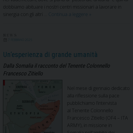
dobbiamo abituare i nostri centri missionari a lavorare in
Per
sinergia con gli altri …
Continua a leggere
»
una
Pastorale
Ecclesiale
NEWS
7 FEBBRAIO 2025
Integrata
con
Un’esperienza di grande umanità
Caritas
Dalla Somalia il racconto del Tenente Colonnello
e
Francesco Zitiello
Migrantes
Nel mese di gennaio dedicato
alla riflessione sulla pace
pubblichiamo l’intervista
al Tenente Colonnello
Francesco Zitiello (OF4 – ITA
ARMY), in missione in
Somalia nell’ambito dei