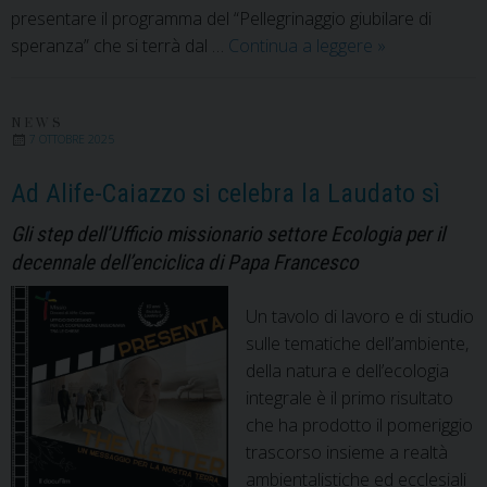
presentare il programma del “Pellegrinaggio giubilare di
Pellegrinaggio
speranza” che si terrà dal …
Continua a leggere
»
Giubilare
di
speranza
NEWS
7 OTTOBRE 2025
sulle
orme
Ad Alife-Caiazzo si celebra la Laudato sì
della
Gli step dell’Ufficio missionario settore Ecologia per il
Laudato
decennale dell’enciclica di Papa Francesco
sì
Un tavolo di lavoro e di studio
sulle tematiche dell’ambiente,
della natura e dell’ecologia
integrale è il primo risultato
che ha prodotto il pomeriggio
trascorso insieme a realtà
ambientalistiche ed ecclesiali