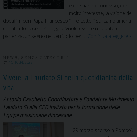
e che hanno condiviso, con
molto interesse, la visione del
docufilm con Papa Francesco “The Letter” sui cambiamenti
climatici, lo scorso 4 maggio. Vuole essere un punto di
Ad
partenza, un segno nel territorio per …
Continua a leggere
»
Alif
Cai
si
NEWS
,
SENZA CATEGORIA
7 OTTOBRE 2025
cel
la
Vivere la Laudato Sì nella quotidianità della
Lau
vita
sì
Antonio Caschetto Coordinatore e Fondatore Movimento
Laudato Sì alla CEC invitato per la formazione delle
Equipe missionarie diocesane
Il 29 marzo scorso a Pompei,