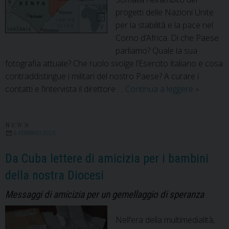
progetti delle Nazioni Unite
per la stabilità e la pace nel
Corno d’Africa. Di che Paese
parliamo? Quale la sua
fotografia attuale? Che ruolo svolge l’Esercito italiano e cosa
contraddistingue i militari del nostro Paese? A curare i
Un’esper
contatti e l’intervista il direttore …
Continua a leggere
»
di
grande
umanità
NEWS
6 FEBBRAIO 2025
Da Cuba lettere di amicizia per i bambini
della nostra Diocesi
Messaggi di amicizia per un gemellaggio di speranza
Nell’era della multimedialità,