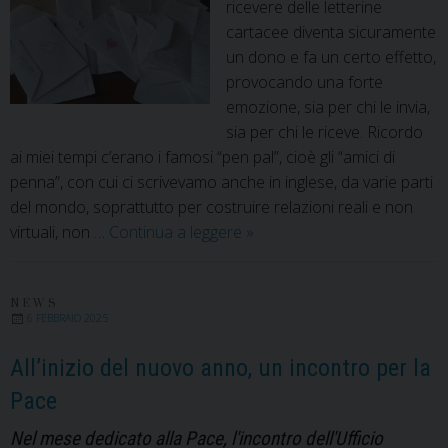
ricevere delle letterine
cartacee diventa sicuramente
un dono e fa un certo effetto,
provocando una forte
emozione, sia per chi le invia,
sia per chi le riceve. Ricordo
ai miei tempi c’erano i famosi “pen pal”, cioè gli “amici di
penna”, con cui ci scrivevamo anche in inglese, da varie parti
del mondo, soprattutto per costruire relazioni reali e non
Da
virtuali, non …
Continua a leggere
»
Cuba
lettere
di
NEWS
6 FEBBRAIO 2025
amicizia
per
All’inizio del nuovo anno, un incontro per la
i
Pace
bambini
della
Nel mese dedicato alla Pace, l'incontro dell'Ufficio