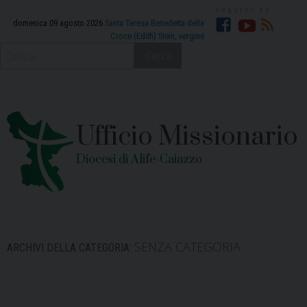
Skip
to
domenica 09 agosto 2026
Santa Teresa Benedetta della
Croce (Edith) Stein, vergine
Facebook
YouTube
RSS
content
Cerca
Ufficio Missionario
Diocesi di Alife-Caiazzo
SENZA CATEGORIA
ARCHIVI DELLA CATEGORIA: