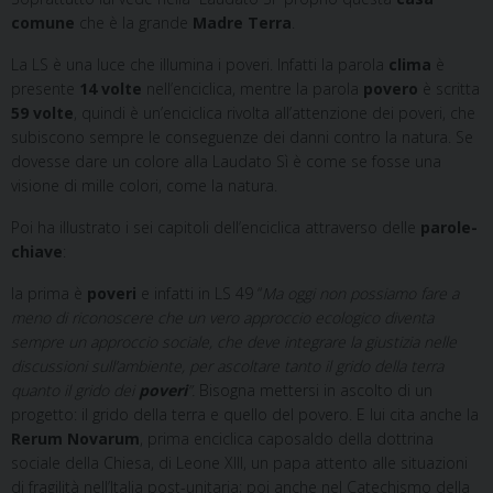
comune
che è la grande
Madre Terra
.
La LS è una luce che illumina i poveri. Infatti la parola
clima
è
presente
14 volte
nell’enciclica, mentre la parola
povero
è scritta
59 volte
, quindi è un’enciclica rivolta all’attenzione dei poveri, che
subiscono sempre le conseguenze dei danni contro la natura. Se
dovesse dare un colore alla Laudato Sì è come se fosse una
visione di mille colori, come la natura.
Poi ha illustrato i sei capitoli dell’enciclica attraverso delle
parole-
chiave
:
la prima è
poveri
e infatti in LS 49 “
Ma oggi non possiamo fare a
meno di riconoscere che un vero approccio ecologico diventa
sempre un approccio sociale, che deve integrare la giustizia nelle
discussioni sull’ambiente, per ascoltare tanto il grido della terra
quanto il grido dei
poveri
”.
Bisogna mettersi in ascolto di un
progetto: il grido della terra e quello del povero. E lui cita anche la
Rerum Novarum
, prima enciclica caposaldo della dottrina
sociale della Chiesa, di Leone XIII, un papa attento alle situazioni
di fragilità nell’Italia post-unitaria; poi anche nel Catechismo della