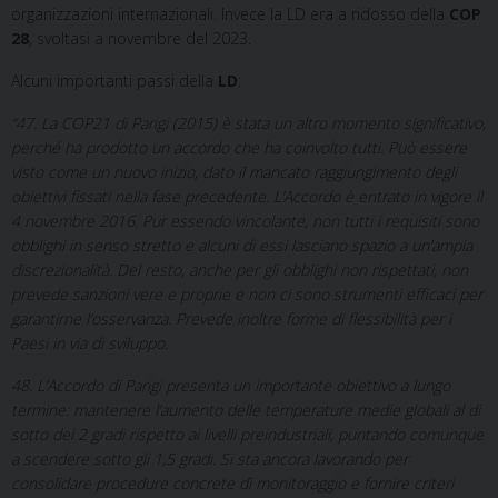
organizzazioni internazionali. Invece la LD era a ridosso della
COP
28
, svoltasi a novembre del 2023.
Alcuni importanti passi della
LD
:
“47. La COP21 di Parigi (2015) è stata un altro momento significativo,
perché ha prodotto un accordo che ha coinvolto tutti. Può essere
visto come un nuovo inizio, dato il mancato raggiungimento degli
obiettivi fissati nella fase precedente. L’Accordo è entrato in vigore il
4 novembre 2016. Pur essendo vincolante, non tutti i requisiti sono
obblighi in senso stretto e alcuni di essi lasciano spazio a un’ampia
discrezionalità. Del resto, anche per gli obblighi non rispettati, non
prevede sanzioni vere e proprie e non ci sono strumenti efficaci per
garantirne l’osservanza. Prevede inoltre forme di flessibilità per i
Paesi in via di sviluppo.
48. L’Accordo di Parigi presenta un importante obiettivo a lungo
termine: mantenere l’aumento delle temperature medie globali al di
sotto dei 2 gradi rispetto ai livelli preindustriali, puntando comunque
a scendere sotto gli 1,5 gradi. Si sta ancora lavorando per
consolidare procedure concrete di monitoraggio e fornire criteri