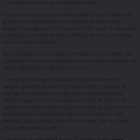
ci fa entrare ancora di più in empatia con essa.
Poi mostra una cosa molto bella fa vedere: una conchiglia molto
grande che si chiama tofa; come ischitano, lui ama il mare e
quindi la conchiglia esprime il suono che dà il senso di casa; infatti
i marinai la suonavano all’arrivo, soffiando all’interno, emettendo
un suono molto profondo.
Poi la conchiglia dà senso anche al mollusco che c’è dentro, che
praticamente è come se cercasse sicurezza e infatti ribadisce che
questo oggetto dà un significato di “casa”.
In particolare, ha trovato la tofa sotto il faro di Finisterre, in
Spagna, quando è andato con il fratello a fare il “cammino di
Santiago di Compostela”, che gli ha dato una grande carica,
perché in quel momento cercavano una sorta di” dimora”, in
quanto era venuta a mancare la loro mamma. E quel cammino fu
provvidenziale, proprio perché fatto in comunione con altre
persone, ognuno cercava una sorta di propria casa, di proprie
radici, camminando insieme.
Soprattutto lui vede nella “Laudato Sì” proprio questa
casa