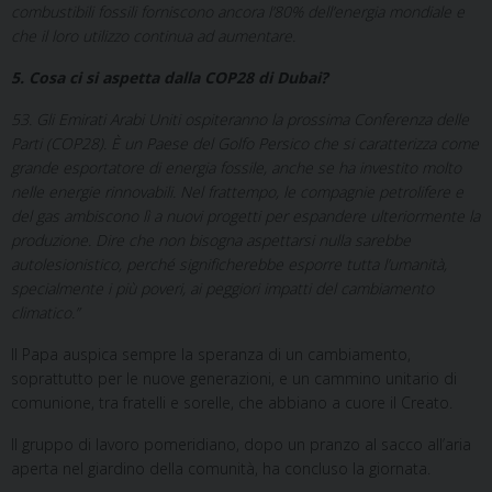
combustibili fossili forniscono ancora l’80% dell’energia mondiale e
che il loro utilizzo continua ad aumentare.
5. Cosa ci si aspetta dalla COP28 di Dubai?
53. Gli Emirati Arabi Uniti ospiteranno la prossima Conferenza delle
Parti (COP28). È un Paese del Golfo Persico che si caratterizza come
grande esportatore di energia fossile, anche se ha investito molto
nelle energie rinnovabili. Nel frattempo, le compagnie petrolifere e
del gas ambiscono lì a nuovi progetti per espandere ulteriormente la
produzione. Dire che non bisogna aspettarsi nulla sarebbe
autolesionistico, perché significherebbe esporre tutta l’umanità,
specialmente i più poveri, ai peggiori impatti del cambiamento
climatico.”
Il Papa auspica sempre la speranza di un cambiamento,
soprattutto per le nuove generazioni, e un cammino unitario di
comunione, tra fratelli e sorelle, che abbiano a cuore il Creato.
Il gruppo di lavoro pomeridiano, dopo un pranzo al sacco all’aria
aperta nel giardino della comunità, ha concluso la giornata.