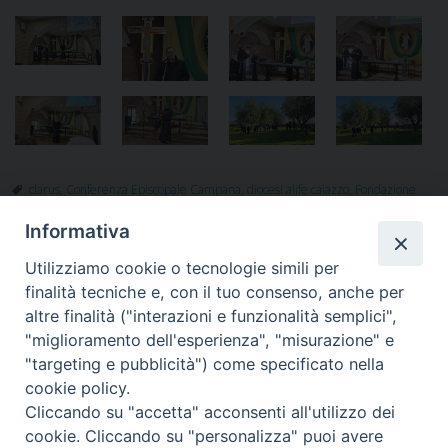
clarus
,
Conferenza Episcopale Campana
,
diocesi alife caiazzo
,
Fondazione
Missio
,
Missionari comboniani Castel Volturno
Informativa
Utilizziamo cookie o tecnologie simili per
finalità tecniche e, con il tuo consenso, anche per
«
Per una Pastorale Ecclesiale
Andate ed invitate
»
altre finalità ("interazioni e funzionalità semplici",
Integrata con Caritas e
"miglioramento dell'esperienza", "misurazione" e
Migrantes
"targeting e pubblicità") come specificato nella
cookie policy.
Cliccando su "accetta" acconsenti all'utilizzo dei
cookie. Cliccando su "personalizza" puoi avere