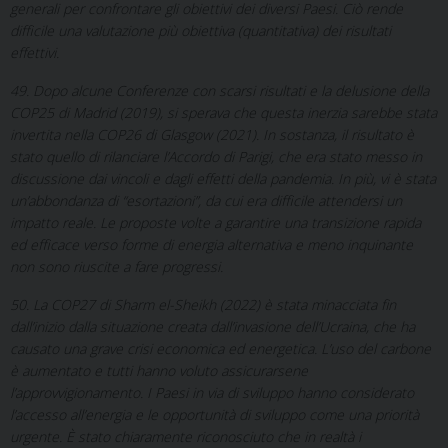
generali per confrontare gli obiettivi dei diversi Paesi. Ciò rende
difficile una valutazione più obiettiva (quantitativa) dei risultati
effettivi.
49. Dopo alcune Conferenze con scarsi risultati e la delusione della
COP25 di Madrid (2019), si sperava che questa inerzia sarebbe stata
invertita nella COP26 di Glasgow (2021). In sostanza, il risultato è
stato quello di rilanciare l’Accordo di Parigi, che era stato messo in
discussione dai vincoli e dagli effetti della pandemia. In più, vi è stata
un’abbondanza di “esortazioni”, da cui era difficile attendersi un
impatto reale. Le proposte volte a garantire una transizione rapida
ed efficace verso forme di energia alternativa e meno inquinante
non sono riuscite a fare progressi.
50. La COP27 di Sharm el-Sheikh (2022) è stata minacciata fin
dall’inizio dalla situazione creata dall’invasione dell’Ucraina, che ha
causato una grave crisi economica ed energetica. L’uso del carbone
è aumentato e tutti hanno voluto assicurarsene
l’approvvigionamento. I Paesi in via di sviluppo hanno considerato
l’accesso all’energia e le opportunità di sviluppo come una priorità
urgente. È stato chiaramente riconosciuto che in realtà i