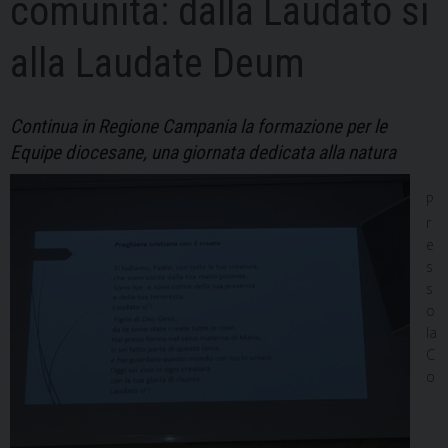
comunità: dalla Laudato sì
alla Laudate Deum
Continua in Regione Campania la formazione per le
Equipe diocesane, una giornata dedicata alla natura
P
r
e
s
s
o
la
C
o