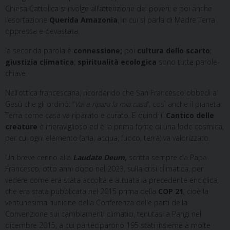
Chiesa Cattolica si rivolge all’attenzione dei poveri; e poi anche
l’esortazione
Querida Amazonia
, in cui si parla di Madre Terra
oppressa e devastata.
la seconda parola è
connessione;
poi
cultura dello scarto
;
giustizia climatica
;
spiritualità ecologica
sono tutte parole-
chiave.
Nell’ottica francescana, ricordando che San Francesco obbedì a
Gesù che gli ordinò: “
Vai e ripara la mia casa
”, così anche il pianeta
Terra come casa va riparato e curato. E quindi il
Cantico delle
creature
è meraviglioso ed è la prima fonte di una lode cosmica,
per cui ogni elemento (aria, acqua, fuoco, terra) va valorizzato.
Un breve cenno alla
Laudate Deum,
scritta sempre da Papa
Francesco, otto anni dopo nel 2023, sulla crisi climatica, per
vedere come era stata accolta e attuata la precedente enciclica,
che era stata pubblicata nel 2015 prima della
COP 21
, cioè la
ventunesima riunione della Conferenza delle parti della
Convenzione sui cambiamenti climatici, tenutasi a Parigi nel
dicembre 2015, a cui parteciparono 195 stati insieme a molte