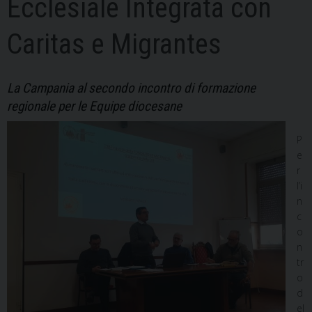
Ecclesiale Integrata con
Caritas e Migrantes
La Campania al secondo incontro di formazione
regionale per le Equipe diocesane
P
e
r
l’i
n
c
o
n
tr
o
d
el