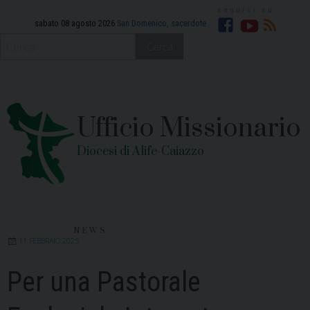
Skip
to
sabato 08 agosto 2026
San Domenico, sacerdote
Facebook
YouTube
RSS
content
Cerca
Ufficio Missionario
Diocesi di Alife-Caiazzo
NEWS
11 FEBBRAIO 2025
Per una Pastorale