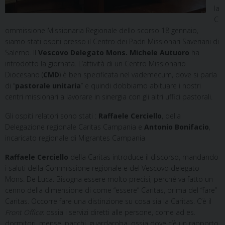
la
C
ommissione Missionaria Regionale dello scorso 18 gennaio,
siamo stati ospiti presso il Centro dei Padri Missionari Saveriani di
Salerno. Il
Vescovo Delegato Mons. Michele Autuoro
ha
introdotto la giornata. L’attività di un Centro Missionario
Diocesano (
CMD
) è ben specificata nel vademecum, dove si parla
di “
pastorale unitaria
” e quindi dobbiamo abituare i nostri
centri missionari a lavorare in sinergia con gli altri uffici pastorali.
Gli ospiti relatori sono stati :
Raffaele Cerciello
, della
Delegazione regionale Caritas Campania e
Antonio Bonifacio
,
incaricato regionale di Migrantes Campania
Raffaele Cerciello
della Caritas introduce il discorso, mandando
i saluti della Commissione regionale e del Vescovo delegato
Mons. De Luca. Bisogna essere molto precisi, perché va fatto un
cenno della dimensione di come “essere” Caritas, prima del “fare”
Caritas. Occorre fare una distinzione su cosa sia la Caritas. C’è il
Front Office
: ossia i servizi diretti alle persone, come ad es.
dormitori, mense, pacchi, guardaroba, ossia dove c’è un rapporto