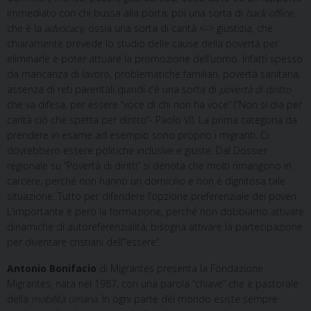
immediato con chi bussa alla porta; poi una sorta di
back office
,
che è la
advocacy
, ossia una sorta di carità <-> giustizia, che
chiaramente prevede lo studio delle cause della povertà per
eliminarle e poter attuare la promozione dell’uomo. Infatti spesso
da mancanza di lavoro, problematiche familiari, povertà sanitaria,
assenza di reti parentali quindi c’è una sorta di
povertà di diritto
che va difesa, per essere “voce di chi non ha voce” (“Non si dia per
carità ciò che spetta per diritto”- Paolo VI). La prima categoria da
prendere in esame ad esempio sono proprio i migranti. Ci
dovrebbero essere politiche inclusive e giuste. Dal Dossier
regionale su “Povertà di diritti” si denota che molti rimangono in
carcere, perché non hanno un domicilio e non è dignitosa tale
situazione. Tutto per difendere l’opzione preferenziale dei poveri.
L’importante è però la formazione, perché non dobbiamo attivare
dinamiche di autoreferenzialità, bisogna attivare la partecipazione
per diventare cristiani dell’”essere”.
Antonio Bonifacio
di Migrantes presenta la Fondazione
Migrantes, nata nel 1987, con una parola “chiave” che è pastorale
della
mobilità umana
. In ogni parte del mondo esiste sempre