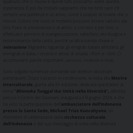
qualcuno che si
muove
e quindi tutti possiamo vivere questa
esperienza. E poi da cristiani sappiamo che nei testi sacri c’è
sempre una partenza e un arrivo, come il popolo di Israele che si
muove. Coloro che sono in mobilità possono essere cattolici dai
loro Paesi di provenienza o di arrivo; e con loro e per loro, si
effettuano percorsi di evangelizzazione, catechesi, vita liturgica e
testimonianza della carità, perché un’altra parola chiave è
interazione
.
Migrantes riguarda: gli emigrati italiani all’estero, gli
immigrati in Italia, i circensi e artisti di strada, i Rom e i Sinti. Ci
accomunano parole importanti:
persona, credente e Fede
.
Sono seguite numerose domande dai direttori diocesani
partecipanti. Dopo il pranzo in condivisione, la visita alla
Mostra
Interculturale
, giunta alla XV edizione, dedicata quest’anno al
tema
“
Bhinneka Tunggal Ika
: Unità nella Diversità”,
allestita
presso il Centro dei Saveriani, inaugurata il 9 giugno 2024, e che
ha visto la partecipazione dell’
ambasciatore dell’Indonesia
presso la Santa Sede, Michael Trias Kuncahyono
, un
momento di celebrazione della
ricchezza culturale
dell’Indonesia
e del suo messaggio di unità nella diversità.