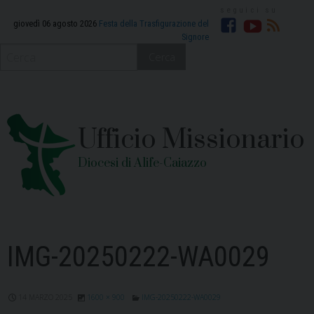
Skip
to
giovedì 06 agosto 2026
Festa della Trasfigurazione del
Signore
Facebook
YouTube
RSS
content
Cerca
Ufficio Missionario
Diocesi di Alife-Caiazzo
IMG-20250222-WA0029
14 MARZO 2025
1600 × 900
IMG-20250222-WA0029