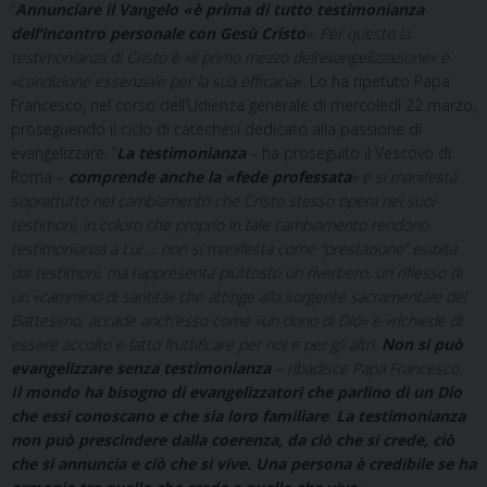
“
Annunciare il Vangelo «è prima di tutto testimonianza
dell’incontro personale con Gesù Cristo
». Per questo la
testimonianza di Cristo è «il primo mezzo dell’evangelizzazione» e
«condizione essenziale per la sua efficacia
». Lo ha ripetuto Papa
Francesco, nel corso dell’Udienza generale di mercoledì 22 marzo,
proseguendo il ciclo di catechesi dedicato alla passione di
evangelizzare. “
La testimonianza
– ha proseguito il Vescovo di
Roma –
comprende anche la «fede professata
» e si manifesta
soprattutto nel cambiamento che Cristo stesso opera nei suoi
testimoni, in coloro che proprio in tale cambiamento rendono
testimonianza a Lui … non si manifesta come “prestazione” esibita
dai testimoni, ma rappresenta piuttosto un riverbero, un riflesso di
un «cammino di santità» che attinge alla sorgente sacramentale del
Battesimo, accade anch’esso come «un dono di Dio» e «richiede di
essere accolto e fatto fruttificare per noi e per gli altri.
Non si può
evangelizzare senza testimonianza
– ribadisce Papa Francesco.
Il mondo ha bisogno di evangelizzatori che parlino di un Dio
che essi conoscano e che sia loro familiare
.
La testimonianza
non può prescindere dalla coerenza, da ciò che si crede, ciò
che si annuncia e ciò che si vive. Una persona è credibile se ha