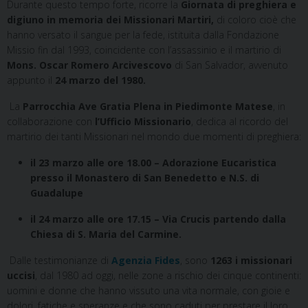
Durante questo tempo forte, ricorre la
Giornata
di preghiera e
digiuno in memoria dei Missionari Martiri,
di coloro cioè che
hanno versato il sangue per la fede, istituita dalla Fondazione
Missio fin dal 1993, coincidente con l’assassinio e il martirio di
Mons. Oscar Romero Arcivescovo
di San Salvador, avvenuto
appunto il
24 marzo del 1980.
La
Parrocchia
Ave
Gratia Plena in Piedimonte Matese
, in
collaborazione con
l’Ufficio Missionario
, dedica al ricordo del
martirio dei tanti Missionari nel mondo due momenti di preghiera:
il 23 marzo alle ore 18.00 –
Adorazione Eucaristica
presso il Monastero di San Benedetto e N.S. di
Guadalupe
il 24 marzo alle ore 17.15 –
Via Crucis partendo dalla
Chiesa di S. Maria del Carmine.
Dalle testimonianze di
Agenzia Fides
, sono
1263 i missionari
uccisi
, dal 1980 ad oggi, nelle zone a rischio dei cinque continenti:
uomini e donne che hanno vissuto una vita normale, con gioie e
dolori, fatiche e speranze e che sono caduti per prestare il loro