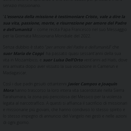
servizio missionario.
“
L’essenza della missione è testimoniare Cristo, vale a dire la
sua vita, passione, morte, e risurrezione per amore del Padre
e dell’umanità
” – come recita Papa Francesco nel suo Messaggio
per la Giornata Missionaria Mondiale del 2022.
Senza dubbio è stato “
per amore del Padre e dell’umanità
” che
suor Maria de Coppi
ha passato quasi sessant’anni della sua
vita in Mozambico, e
suor Luisa Dell’Orto
vent’anni ad Haiti, dove
era arrivata dopo aver vissuto la sua vocazione in Camerun e
Madagascar.
Così i due padri gesuiti ottantenni
Javier Campos e Joaquín
Mora
hanno trascorso la loro intera vita sacerdotale nella Sierra
Tarahumara, la zona più pericolosa del Messico per la violenza
legata al narcotraffico. A questi si affianca il sacrificio di missionari
e missionarie più giovani, che hanno condiviso lo stesso spirito e
lo stesso impegno di annuncio del Vangelo nei gesti e nelle azioni
di ogni giorno.