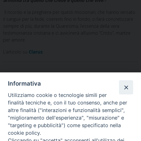
armonia tra quello che crede e quello che vive
.»
Il ricordo e la preghiera per questi missionari, che hanno versato
il sangue per la fede, coerenti fino in fondo, ci farà concretizzare
sempre di più, durante la Quaresima, l’essenza della vera
testimonianza cristiana e ci avvicinerà all’uomo “Cristo”, martire
per amore.
L’articolo su
Clarus
Fondazione Missio
,
Missionari martiri
,
Oscar Romero
Informativa
Utilizziamo cookie o tecnologie simili per
finalità tecniche e, con il tuo consenso, anche per
«
Ad Gentes 2022 – quarta
In cammino nelle strade come
altre finalità ("interazioni e funzionalità semplici",
edizione con gli alunni di
i Missionari
»
"miglioramento dell'esperienza", "misurazione" e
Alvignano
"targeting e pubblicità") come specificato nella
cookie policy.
Cliccando su "accetta" acconsenti all'utilizzo dei