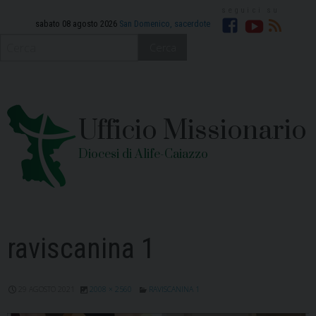
Skip
to
sabato 08 agosto 2026
San Domenico, sacerdote
Facebook
YouTube
RSS
content
Cerca
Ufficio Missionario
Diocesi di Alife-Caiazzo
raviscanina 1
29 AGOSTO 2021
2008 × 2560
RAVISCANINA 1