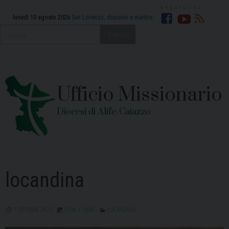
Skip
to
lunedì 10 agosto 2026
San Lorenzo, diacono e martire
Facebook
YouTube
RSS
content
Cerca
Ufficio Missionario
Diocesi di Alife-Caiazzo
locandina
7 OTTOBRE 2025
1138 × 1600
LOCANDINA