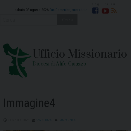
Skip
to
sabato 08 agosto 2026
San Domenico, sacerdote
Facebook
YouTube
RSS
content
Cerca
Ufficio Missionario
Diocesi di Alife-Caiazzo
Immagine4
21 APRILE 2026
576 × 1024
IMMAGINE4