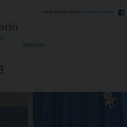
sabato 08 agosto 2026
San Domenico, sacerdote
F
ario
zo
HOME PAGE
3
13