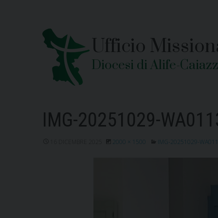
Skip
to
content
Ufficio Mission
Diocesi di Alife-Caiaz
IMG-20251029-WA011
16 DICEMBRE 2025
2000 × 1500
IMG-20251029-WA01