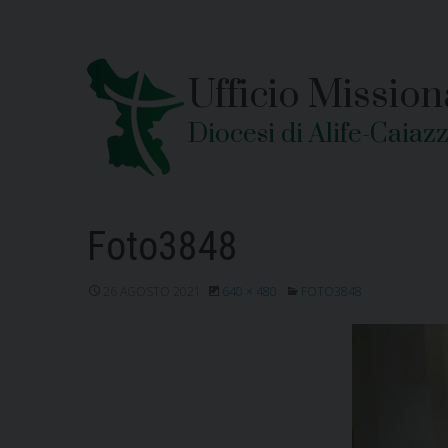
Skip
to
content
Ufficio Mission
Diocesi di Alife-Caiaz
Foto3848
26 AGOSTO 2021
640 × 480
FOTO3848