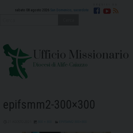
Skip
to
sabato 08 agosto 2026
San Domenico, sacerdote
Facebook
YouTube
RSS
content
Cerca
Ufficio Missionario
Diocesi di Alife-Caiazzo
epifsmm2-300×300
27 AGOSTO 2021
300 × 300
EPIFSMM2-300×300