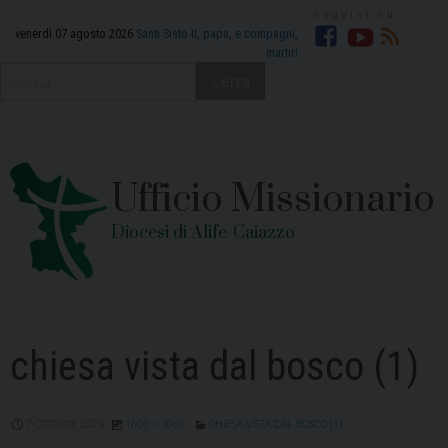
Skip
to
venerdì 07 agosto 2026
Santi Sisto II, papa, e compagni,
martiri
Facebook
YouTube
RSS
content
Cerca
Ufficio Missionario
Diocesi di Alife-Caiazzo
chiesa vista dal bosco (1)
7 OTTOBRE 2025
1600 × 1066
CHIESA VISTA DAL BOSCO (1)