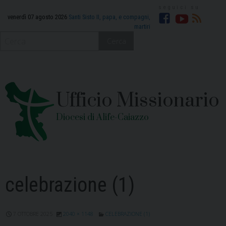
Skip
to
venerdì 07 agosto 2026
Santi Sisto II, papa, e compagni,
martiri
Facebook
YouTube
RSS
content
Cerca
Ufficio Missionario
Diocesi di Alife-Caiazzo
celebrazione (1)
7 OTTOBRE 2025
2040 × 1148
CELEBRAZIONE (1)