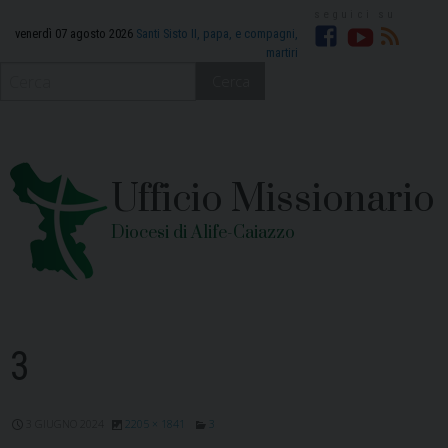
Skip
to
venerdì 07 agosto 2026
Santi Sisto II, papa, e compagni,
martiri
Facebook
YouTube
RSS
content
Cerca
Ufficio Missionario
Diocesi di Alife-Caiazzo
3
3 GIUGNO 2024
2205 × 1841
3