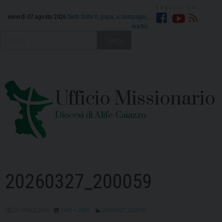
Skip
to
venerdì 07 agosto 2026
Santi Sisto II, papa, e compagni,
martiri
Facebook
YouTube
RSS
content
Cerca
Ufficio Missionario
Diocesi di Alife-Caiazzo
20260327_200059
20 APRILE 2026
1441 × 2560
20260327_200059