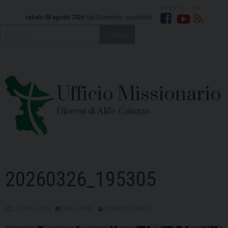
Skip
to
sabato 08 agosto 2026
San Domenico, sacerdote
Facebook
YouTube
RSS
content
Cerca
Ufficio Missionario
Diocesi di Alife-Caiazzo
20260326_195305
20 APRILE 2026
2560 × 1441
20260326_195305