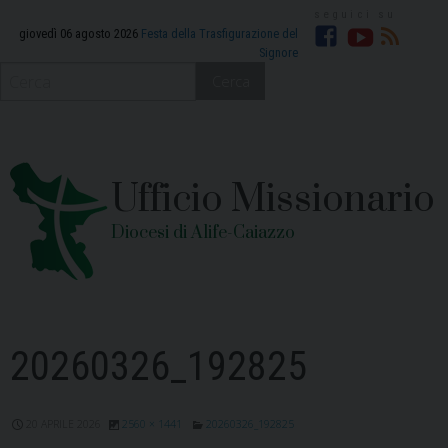
Skip
to
giovedì 06 agosto 2026
Festa della Trasfigurazione del
Signore
Facebook
YouTube
RSS
content
Cerca
Ufficio Missionario
Diocesi di Alife-Caiazzo
20260326_192825
20 APRILE 2026
2560 × 1441
20260326_192825