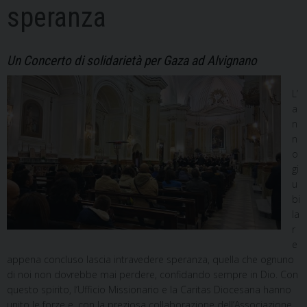
speranza
Un Concerto di solidarietà per Gaza ad Alvignano
L’
a
n
n
o
gi
u
bi
la
r
e
appena concluso lascia intravedere speranza, quella che ognuno
di noi non dovrebbe mai perdere, confidando sempre in Dio. Con
questo spirito, l’Ufficio Missionario e la Caritas Diocesana hanno
unito le forze e, con la preziosa collaborazione dell’Associazione