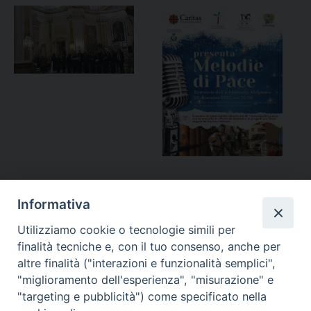
clarus
,
diocesi alife caiazzo
Informativa
Utilizziamo cookie o tecnologie simili per
finalità tecniche e, con il tuo consenso, anche per
«
Ottobre missionario: “Pier
Fratelli tutti: un’enciclica
altre finalità ("interazioni e funzionalità semplici",
Giorgio Frassati, missionario
sociale e missionaria
»
"miglioramento dell'esperienza", "misurazione" e
fra la sua gente”
"targeting e pubblicità") come specificato nella