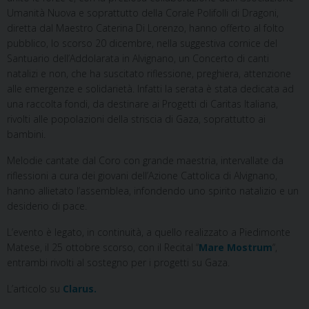
Umanità Nuova e soprattutto della Corale Polifolli di Dragoni,
diretta dal Maestro Caterina Di Lorenzo, hanno offerto al folto
pubblico, lo scorso 20 dicembre, nella suggestiva cornice del
Santuario dell’Addolarata in Alvignano, un Concerto di canti
natalizi e non, che ha suscitato riflessione, preghiera, attenzione
alle emergenze e solidarietà. Infatti la serata è stata dedicata ad
una raccolta fondi, da destinare ai Progetti di Caritas Italiana,
rivolti alle popolazioni della striscia di Gaza, soprattutto ai
bambini.
Melodie cantate dal Coro con grande maestria, intervallate da
riflessioni a cura dei giovani dell’Azione Cattolica di Alvignano,
hanno allietato l’assemblea, infondendo uno spirito natalizio e un
desiderio di pace.
L’evento è legato, in continuità, a quello realizzato a Piedimonte
Matese, il 25 ottobre scorso, con il Recital “
Mare Mostrum
“,
entrambi rivolti al sostegno per i progetti su Gaza.
L’articolo su
Clarus.