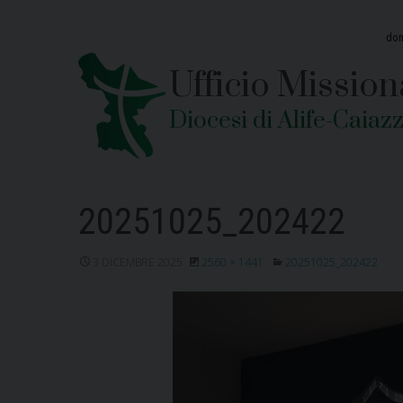
Skip
to
dom
content
Ufficio Mission
Diocesi di Alife-Caiaz
20251025_202422
3 DICEMBRE 2025
2560 × 1441
20251025_202422