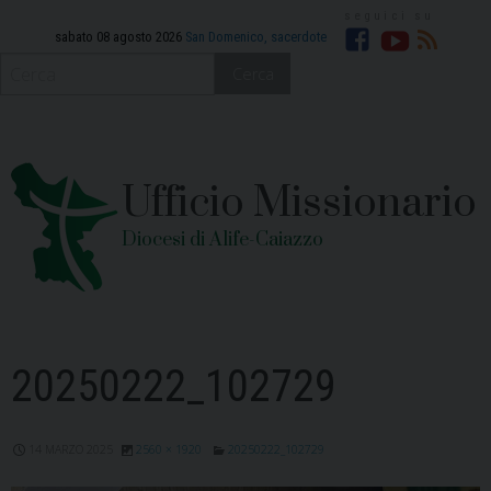
Skip
to
sabato 08 agosto 2026
San Domenico, sacerdote
Facebook
YouTube
RSS
content
Cerca
Ufficio Missionario
Diocesi di Alife-Caiazzo
20250222_102729
14 MARZO 2025
2560 × 1920
20250222_102729