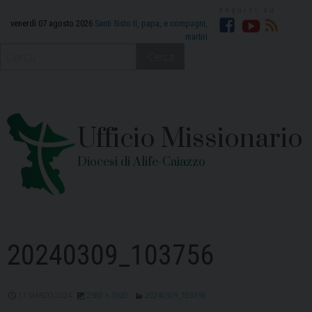
Skip
to
venerdì 07 agosto 2026
Santi Sisto II, papa, e compagni,
martiri
Facebook
YouTube
RSS
content
Cerca
Ufficio Missionario
Diocesi di Alife-Caiazzo
20240309_103756
11 MARZO 2024
2560 × 1920
20240309_103756