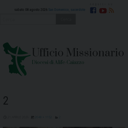
Skip
to
sabato 08 agosto 2026
San Domenico, sacerdote
Facebook
YouTube
RSS
content
Cerca
Ufficio Missionario
Diocesi di Alife-Caiazzo
2
21 APRILE 2026
2048 × 1152
2