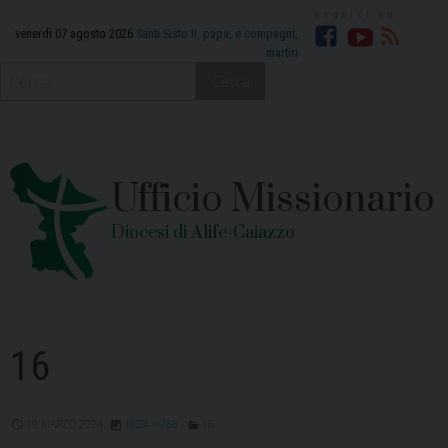
Skip
to
venerdì 07 agosto 2026
Santi Sisto II, papa, e compagni,
martiri
Facebook
YouTube
RSS
content
Cerca
Ufficio Missionario
Diocesi di Alife-Caiazzo
16
19 MARZO 2024
1024 × 768
16