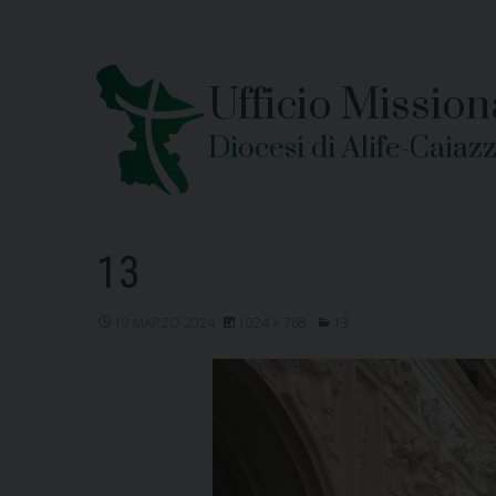
Skip
to
content
Ufficio Mission
Diocesi di Alife-Caiaz
13
19 MARZO 2024
1024 × 768
13